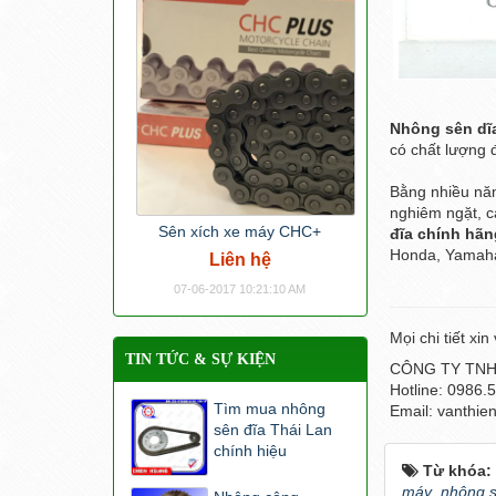
Nhông sên dĩa
có chất lượng 
Bằng nhiều nă
nghiêm ngặt, c
Sên xích xe máy CHC+
đĩa chính hãn
Honda, Yamaha…
Liên hệ
07-06-2017 10:21:10 AM
Mọi chi tiết xin
TIN TỨC & SỰ KIỆN
CÔNG TY TNH
Hotline: 0986.
Tìm mua nhông
Email: vanthi
sên đĩa Thái Lan
chính hiệu
Từ khóa:
máy
,
nhông s