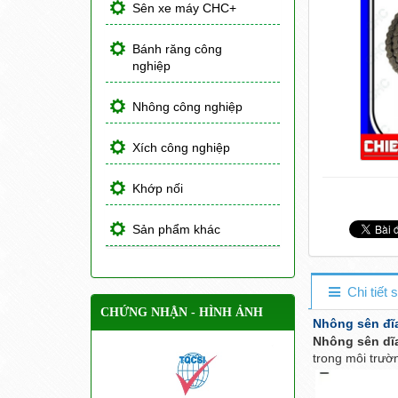
Sên xe máy CHC+
Bánh răng công
nghiệp
Nhông công nghiệp
Xích công nghiệp
Khớp nối
Sản phẩm khác
Chi tiết
CHỨNG NHẬN - HÌNH ẢNH
Nhông sên đĩ
Nhông sên dĩ
trong môi trườ