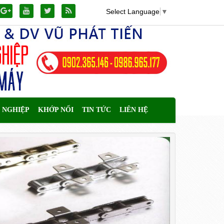
Select Language
▼
 NGHIỆP
KHỚP NỐI
TIN TỨC
LIÊN HỆ