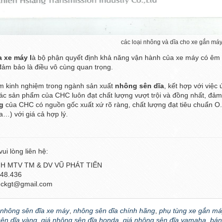
các loại nhông và dĩa cho xe gắn má
 xe máy l
à bộ phận quyết định khả năng vận hành của xe máy có êm 
đảm bảo là điều vô cùng quan trọng.
m kinh nghiệm trong ngành sản xuất
nhông sên dĩa
, kết hợp với việc
ác sản phẩm của CHC luôn đạt chất lượng vượt trội và đồng nhất, đảm
g
của CHC có nguồn gốc xuất xứ rõ ràng, chất lượng đạt tiêu chuẩn O
) với giá cả hợp lý.
 vui lòng liên hệ:
H MTV TM & DV VŨ PHÁT TIẾN
548.436
enckgt@gmail.com
nhông sên đĩa xe máy
,
nhông sên dĩa chính hãng
,
phụ tùng xe gắn má
ên dĩa vàng
,
giá nhông sên đĩa honda
,
giá nhông sên đĩa yamaha
,
bán