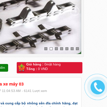
Giỏ hàng :
0
mặt hàng
Tổng :
0 VND
a xe máy 03
 11:04:53 AM - 6141 Lượt xem
t và cung cấp
bộ nhông sên đĩa chính hãng
, đạt