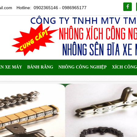
il.com
Hotline: 0902365146 - 0986965177
ÊN XE MÁY
BÁNH RĂNG
NHÔNG CÔNG NGHIỆP
XÍCH CÔNG