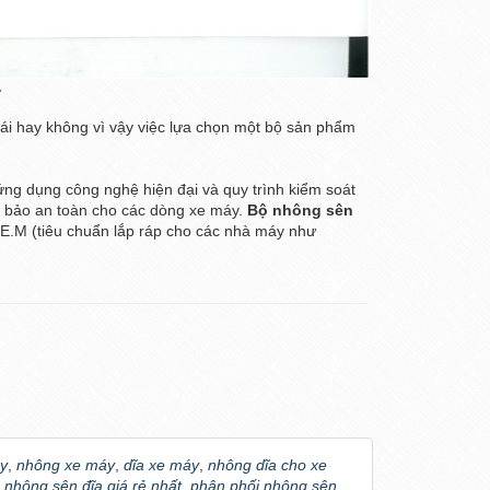
y
ái hay không vì vậy việc lựa chọn một bộ sản phẩm
 ứng dụng công nghệ hiện đại và quy trình kiểm soát
 bảo an toàn cho các dòng xe máy.
Bộ nhông sên
.E.M (tiêu chuẩn lắp ráp cho các nhà máy như
y
,
nhông xe máy
,
dĩa xe máy
,
nhông dĩa cho xe
 nhông sên đĩa giá rẻ nhất
,
phân phối nhông sên