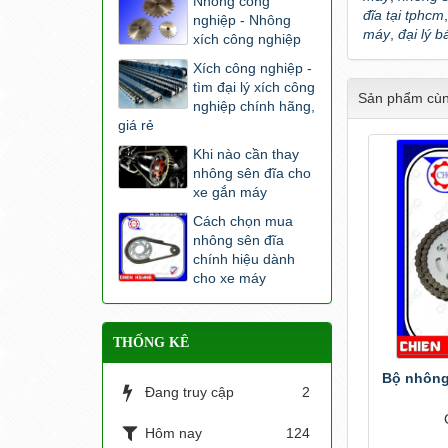
Nhông công
đĩa tại tphcm
nghiệp - Nhông
máy
,
đại lý 
xích công nghiệp
Xích công nghiệp -
tìm đại lý xích công
Sản phẩm cùn
nghiệp chính hãng,
giá rẻ
Khi nào cần thay
nhông sên đĩa cho
xe gắn máy
Cách chọn mua
nhông sên đĩa
chính hiệu dành
cho xe máy
THỐNG KÊ
Bộ nhông
Đang truy cập
2
Hôm nay
124