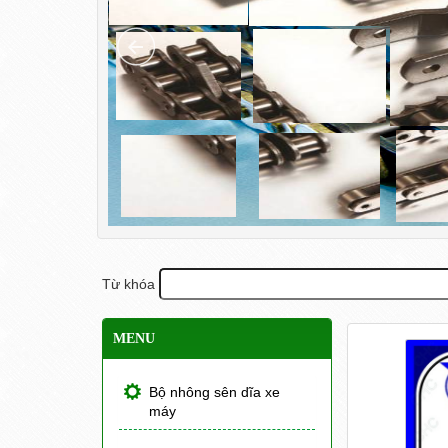
Từ khóa
MENU
Bộ nhông sên dĩa xe
máy