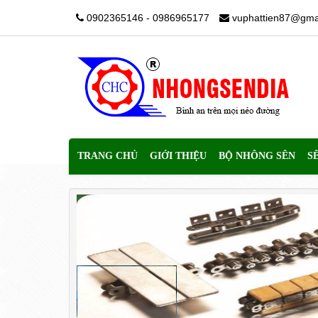
0902365146 - 0986965177
vuphattien87@gma
TRANG CHỦ
GIỚI THIỆU
BỘ NHÔNG SÊN
S