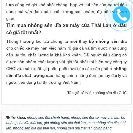
Lan
cũng có giá khá phải chăng, hợp với túi tiền của người tiêu
dùng mà vẫn đảm bảo chất lượng sản phẩm, độ bền với thời
gian.
Tìm mua nhông sên đĩa xe máy của Thái Lan ở đâu
có giá tốt nhất?
Thông thường lâu lâu chúng ta mới thay
bộ nhông sên đĩa
cho chiếc xe máy nên việc nắm rõ giá cả và tìm được nhà cung
cấp uy tín, chất lượng là khá khó khăn. Để người tiêu dùng có
được sản phẩm chất lượng với giá tốt nhất thì hiện nay công ty
CHC vừa sản xuất lại phân phối trực tiếp các sản phẩm
nhông
sên đĩa chất lượng cao
, hàng chính hãng đến tận tay đại lý và
người tiêu dùng tại thị trường Việt Nam.
Tác giả bài viết:
nhông sên đĩa CHC
Từ khóa:
nhông sên đĩa chính hãng
,
nhông sên đĩa xe máy thái lan
,
bộ
nhông sên đĩa thái lan
,
giá nhông sên đĩa thái lan
,
mua nhông sên đĩa thái
lan
,
nhong sen dia did thai lan
,
nhong sen dia thai lan chinh hang