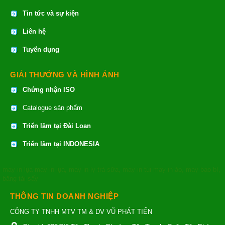
Tin tức và sự kiện
Liên hệ
Tuyển dụng
GIẢI THƯỞNG VÀ HÌNH ẢNH
Chứng nhận ISO
Catalogue sản phẩm
Triển lãm tại Đài Loan
Triển lãm tại INDONESIA
may in lụa
may in lụa
,
may in ly trà sữa
,
may in túi
may in áo
,
may bao bì
,
băng tải sấy
THÔNG TIN DOANH NGHIỆP
CÔNG TY TNHH MTV TM & DV VŨ PHÁT TIẾN