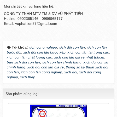
Mọi chi tiết xin vui lòng liên hệ:
CÔNG TY TNHH MTV TM & DV VŨ PHÁT TIẾN
Hotline: 0902365146 - 0986965177
Email: vuphattien87@gmail.com
Từ khóa:
xich cong nghiep
,
xích đôi con lăn
,
xích con lăn
bước đôi
,
xích đôi con lăn bước kép
,
xích con lăn tải trọng cao
,
xích con lăn chất lượng cao
,
xích con lăn giá rẻ nhất tphcm
,
bán xích đôi con lăn
,
xích con lăn chính hãng
,
xích đôi con lăn
chính hãng
,
xích đôi con lăn giá rẻ
,
thông số kỹ thuật xích đôi
con lăn
,
xích con lăn công nghiệp
,
xích đôi
,
xích đôi công
nghiệp
,
xích thép
Sản phẩm cùng loại