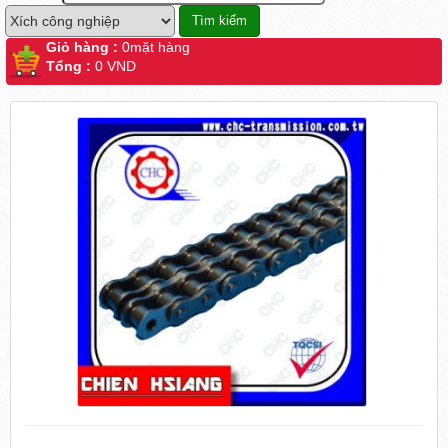
Giỏ hàng :
0
mặt hàng
Tổng :
0 VND