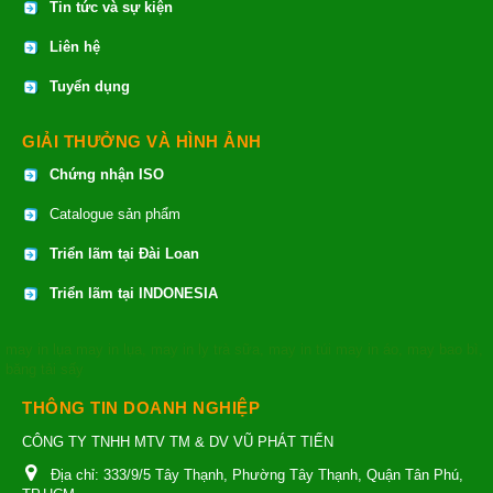
Tin tức và sự kiện
Liên hệ
Tuyển dụng
GIẢI THƯỞNG VÀ HÌNH ẢNH
Chứng nhận ISO
Catalogue sản phẩm
Triển lãm tại Đài Loan
Triển lãm tại INDONESIA
may in lụa
may in lụa
,
may in ly trà sữa
,
may in túi
may in áo
,
may bao bì
,
băng tải sấy
THÔNG TIN DOANH NGHIỆP
CÔNG TY TNHH MTV TM & DV VŨ PHÁT TIẾN
Địa chỉ:
333/9/5 Tây Thạnh, Phường Tây Thạnh, Quận Tân Phú,