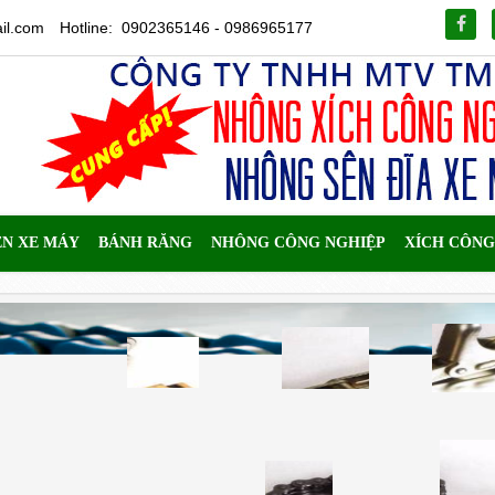
il.com
Hotline: 0902365146 - 0986965177
ÊN XE MÁY
BÁNH RĂNG
NHÔNG CÔNG NGHIỆP
XÍCH CÔNG