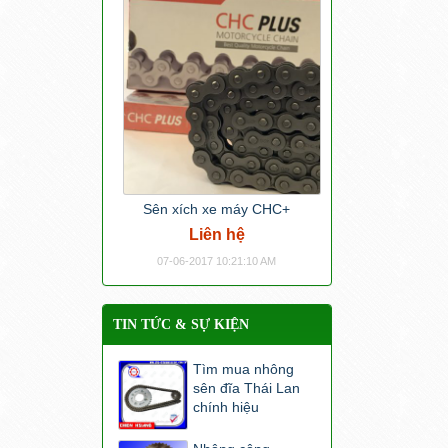
Sên xích xe máy CHC+
Liên hệ
07-06-2017 10:21:10 AM
TIN TỨC & SỰ KIỆN
Tìm mua nhông
sên đĩa Thái Lan
chính hiệu