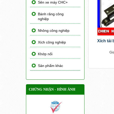
Sên xe máy CHC+
Bánh răng công
nghiệp
Nhông công nghiệp
Xích tải
Xích công nghiệp
Gi
Khớp nối
Sản phẩm khác
CHỨNG NHẬN - HÌNH ẢNH