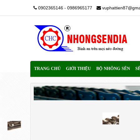
0902365146 - 0986965177
vuphattien87@gma
TRANG CHỦ
GIỚI THIỆU
BỘ NHÔNG SÊN
S