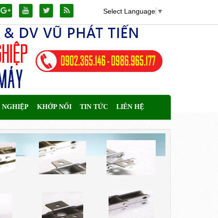
Select Language
▼
 NGHIỆP
KHỚP NỐI
TIN TỨC
LIÊN HỆ