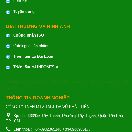
Liên hệ
Tuyển dụng
GIẢI THƯỞNG VÀ HÌNH ẢNH
Chứng nhận ISO
Catalogue sản phẩm
Triển lãm tại Đài Loan
Triển lãm tại INDONESIA
may in lụa
may in lụa
,
may in ly trà sữa
,
may in túi
may in áo
,
may bao bì
,
băng tải sấy
THÔNG TIN DOANH NGHIỆP
CÔNG TY TNHH MTV TM & DV VŨ PHÁT TIẾN
Địa chỉ:
333/9/5 Tây Thạnh, Phường Tây Thạnh, Quận Tân Phú,
TP.HCM
Điện thoại:
+84-0902365146 +84-0986965177