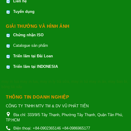
Liên hệ
Tuyển dụng
GIẢI THƯỞNG VÀ HÌNH ẢNH
Chứng nhận ISO
Catalogue sản phẩm
Triển lãm tại Đài Loan
Triển lãm tại INDONESIA
may in lụa
may in lụa
,
may in ly trà sữa
,
may in túi
may in áo
,
may bao bì
,
băng tải sấy
THÔNG TIN DOANH NGHIỆP
CÔNG TY TNHH MTV TM & DV VŨ PHÁT TIẾN
Địa chỉ:
333/9/5 Tây Thạnh, Phường Tây Thạnh, Quận Tân Phú,
TP.HCM
Điện thoại:
+84-0902365146 +84-0986965177