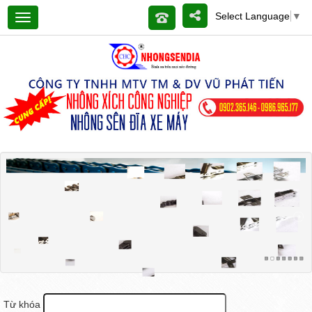
Select Language
▼
Từ khóa