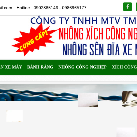
il.com
Hotline: 0902365146 - 0986965177
ÊN XE MÁY
BÁNH RĂNG
NHÔNG CÔNG NGHIỆP
XÍCH CÔNG