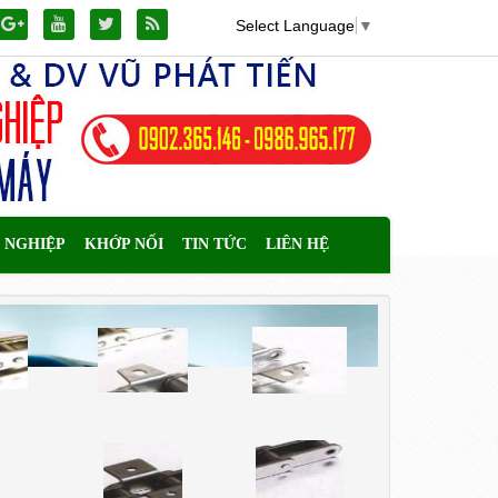
Select Language
▼
 NGHIỆP
KHỚP NỐI
TIN TỨC
LIÊN HỆ