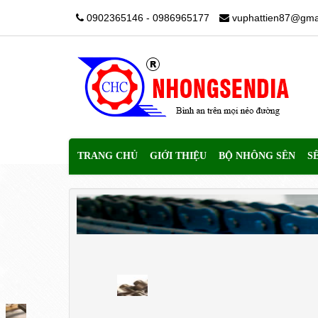
0902365146 - 0986965177
vuphattien87@gma
TRANG CHỦ
GIỚI THIỆU
BỘ NHÔNG SÊN
S