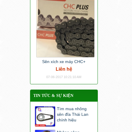
Sên xích xe máy CHC+
Liên hệ
07-06-2017 10:21:10 AM
TIN TỨC & SỰ KIỆN
Tìm mua nhông
sên đĩa Thái Lan
chính hiệu