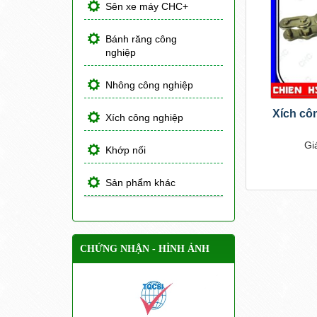
Sên xe máy CHC+
Bánh răng công
nghiệp
Nhông công nghiệp
Xích côn
Xích công nghiệp
Gi
Khớp nối
Sản phẩm khác
CHỨNG NHẬN - HÌNH ẢNH