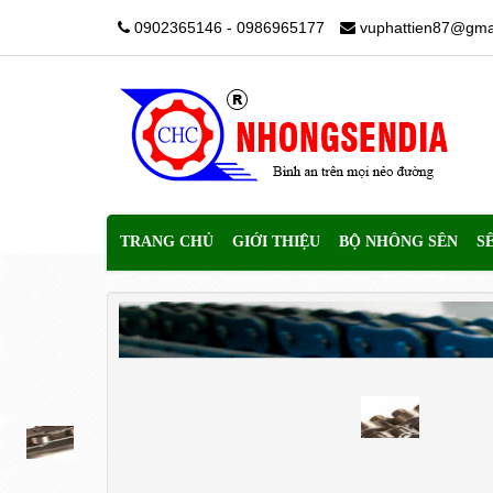
0902365146 - 0986965177
vuphattien87@gma
TRANG CHỦ
GIỚI THIỆU
BỘ NHÔNG SÊN
S