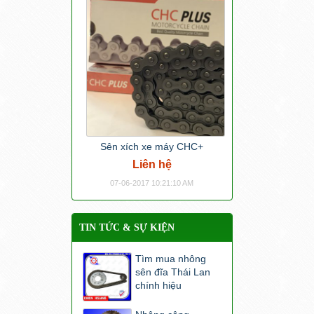
Sên xích xe máy CHC+
Liên hệ
07-06-2017 10:21:10 AM
TIN TỨC & SỰ KIỆN
Tìm mua nhông
sên đĩa Thái Lan
chính hiệu