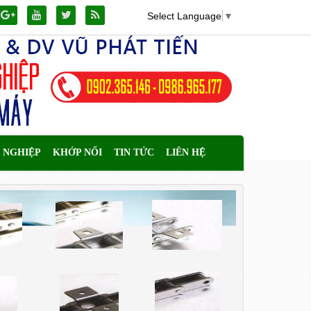
Select Language
▼
 NGHIỆP
KHỚP NỐI
TIN TỨC
LIÊN HỆ