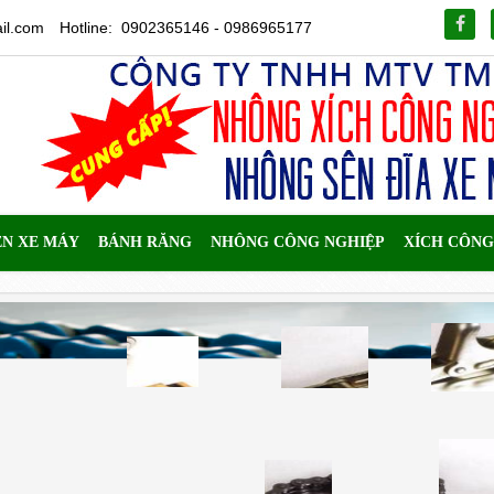
il.com
Hotline: 0902365146 - 0986965177
ÊN XE MÁY
BÁNH RĂNG
NHÔNG CÔNG NGHIỆP
XÍCH CÔNG