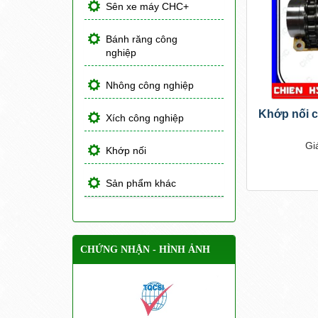
Sên xe máy CHC+
Bánh răng công
nghiệp
Nhông công nghiệp
Khớp nối c
Xích công nghiệp
Gi
Khớp nối
Sản phẩm khác
CHỨNG NHẬN - HÌNH ẢNH