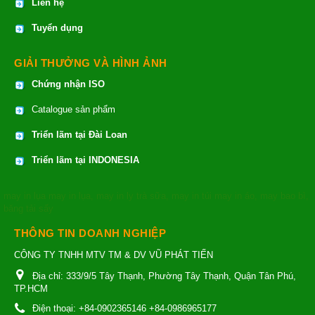
Liên hệ
Tuyển dụng
GIẢI THƯỞNG VÀ HÌNH ẢNH
Chứng nhận ISO
Catalogue sản phẩm
Triển lãm tại Đài Loan
Triển lãm tại INDONESIA
may in lụa
may in lụa
,
may in ly trà sữa
,
may in túi
may in áo
,
may bao bì
,
băng tải sấy
THÔNG TIN DOANH NGHIỆP
CÔNG TY TNHH MTV TM & DV VŨ PHÁT TIẾN
Địa chỉ:
333/9/5 Tây Thạnh, Phường Tây Thạnh, Quận Tân Phú,
TP.HCM
Điện thoại:
+84-0902365146 +84-0986965177