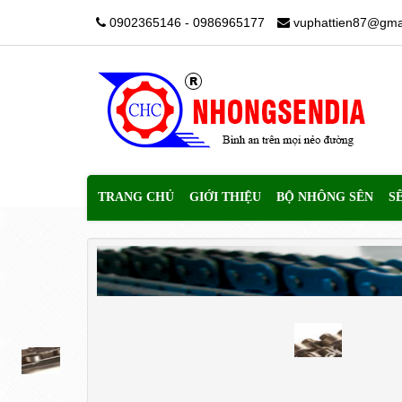
0902365146 - 0986965177
vuphattien87@gma
TRANG CHỦ
GIỚI THIỆU
BỘ NHÔNG SÊN
S