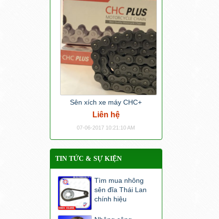
Sên xích xe máy CHC+
Liên hệ
07-06-2017 10:21:10 AM
TIN TỨC & SỰ KIỆN
Tìm mua nhông
sên đĩa Thái Lan
chính hiệu