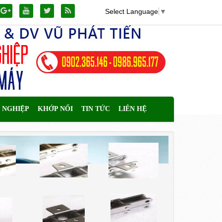
Select Language
▼
 NGHIỆP
KHỚP NỐI
TIN TỨC
LIÊN HỆ