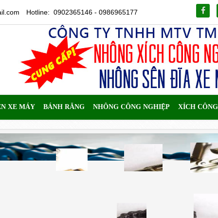
il.com
Hotline: 0902365146 - 0986965177
ÊN XE MÁY
BÁNH RĂNG
NHÔNG CÔNG NGHIỆP
XÍCH CÔNG