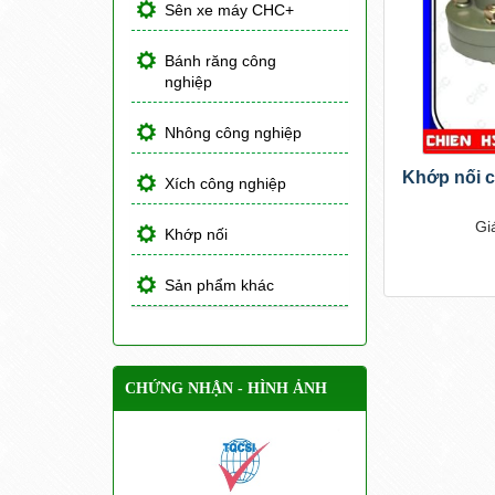
Sên xe máy CHC+
Bánh răng công
nghiệp
Nhông công nghiệp
Khớp nối c
Xích công nghiệp
Gi
Khớp nối
Sản phẩm khác
CHỨNG NHẬN - HÌNH ẢNH