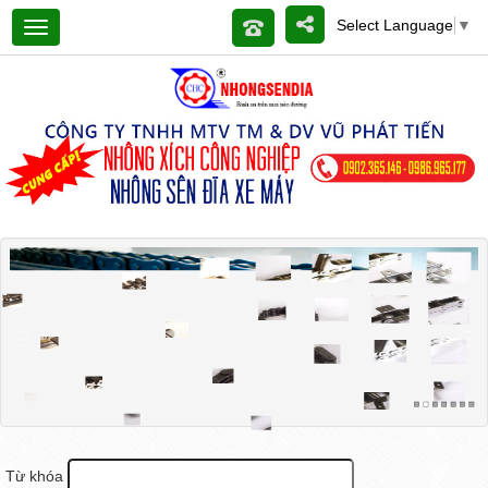
Select Language
▼
Từ khóa