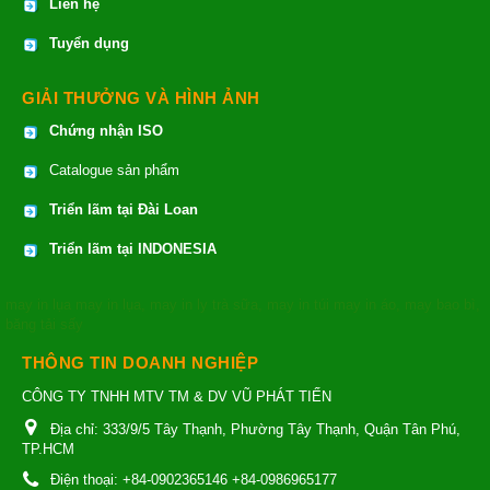
Liên hệ
Tuyển dụng
GIẢI THƯỞNG VÀ HÌNH ẢNH
Chứng nhận ISO
Catalogue sản phẩm
Triển lãm tại Đài Loan
Triển lãm tại INDONESIA
may in lụa
may in lụa
,
may in ly trà sữa
,
may in túi
may in áo
,
may bao bì
,
băng tải sấy
THÔNG TIN DOANH NGHIỆP
CÔNG TY TNHH MTV TM & DV VŨ PHÁT TIẾN
Địa chỉ:
333/9/5 Tây Thạnh, Phường Tây Thạnh, Quận Tân Phú,
TP.HCM
Điện thoại:
+84-0902365146 +84-0986965177