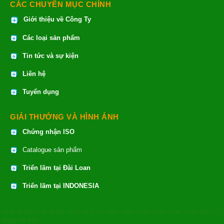
CÁC CHUYÊN MỤC CHÍNH
Giới thiệu về Công Ty
Các loại sản phẩm
Tin tức và sự kiện
Liên hệ
Tuyển dụng
GIẢI THƯỞNG VÀ HÌNH ẢNH
Chứng nhận ISO
Catalogue sản phẩm
Triển lãm tại Đài Loan
Triển lãm tại INDONESIA
may in lụa
may in lụa
,
may in ly trà sữa
,
may in túi
may in áo
,
may bao bì
,
băng tải sấy