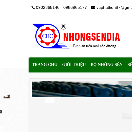
0902365146 - 0986965177
vuphattien87@gma
TRANG CHỦ
GIỚI THIỆU
BỘ NHÔNG SÊN
S