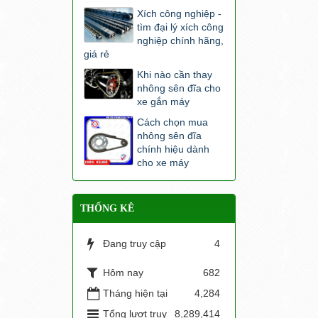
Xích công nghiệp -
tìm đại lý xích công
nghiệp chính hãng,
giá rẻ
Khi nào cần thay
nhông sên đĩa cho
xe gắn máy
Cách chọn mua
nhông sên đĩa
chính hiệu dành
cho xe máy
THỐNG KÊ
Đang truy cập
4
Hôm nay
682
Tháng hiện tại
4,284
Tổng lượt truy
8,289,414