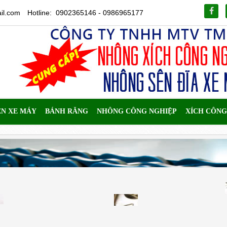
il.com
Hotline: 0902365146 - 0986965177
ÊN XE MÁY
BÁNH RĂNG
NHÔNG CÔNG NGHIỆP
XÍCH CÔNG