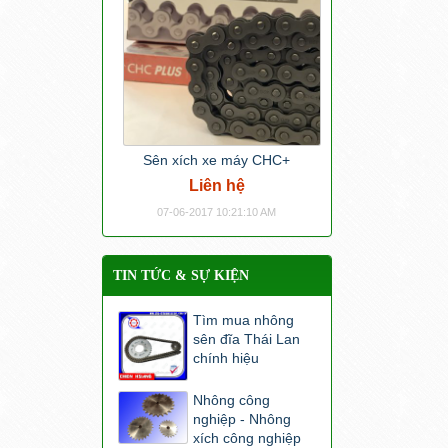
Sên xích xe máy CHC+
Liên hệ
07-06-2017 10:21:10 AM
TIN TỨC & SỰ KIỆN
Tìm mua nhông
sên đĩa Thái Lan
chính hiệu
Nhông công
nghiệp - Nhông
xích công nghiệp