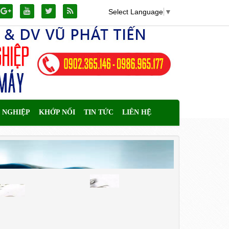
Select Language
▼
 NGHIỆP
KHỚP NỐI
TIN TỨC
LIÊN HỆ